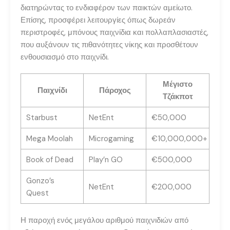
διατηρώντας το ενδιαφέρον των παικτών αμείωτο.
Επίσης, προσφέρει λειτουργίες όπως δωρεάν
περιστροφές, μπόνους παιχνίδια και πολλαπλασιαστές,
που αυξάνουν τις πιθανότητες νίκης και προσθέτουν
ενθουσιασμό στο παιχνίδι.
Μέγιστο
Παιχνίδι
Πάροχος
Τζάκποτ
Starbust
NetEnt
€50,000
Mega Moolah
Microgaming
€10,000,000+
Book of Dead
Play’n GO
€500,000
Gonzo’s
NetEnt
€200,000
Quest
Η παροχή ενός μεγάλου αριθμού παιχνιδιών από