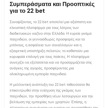
Συμπεράσματα και Προοπτικές
για το 22 bet
Συνοψίζοντας, το 22 bet αποτελεί μια αξιόπιστη και
ελκυστική πλατφόρμα για τους λάτρεις των
διαδικτυακών καζίνο στην Ελλάδα. Η ευρεία γκάμα
παιχνιδιών, οι γενναιόδωρες προσφορές και τα
μπόνους, η ασφάλεια των συναλλαγών και η
εξαιρετική υποστήριξη πελατών, το καθιστούν μια
κορυφαία επιλογή για τους παίκτες. Η πλατφόρμα
συνεχίζει να εξελίσσεται και να προσαρμόζεται στις
ανάγκες της αγοράς, προσφέροντας μια
ολοκληρωμένη εμπειρία παιχνιδιού.
Η μελλοντική ανάπτυξη του 22 bet πιθανότατα θα
επικεντρωθεί στην ενίσχυση της γκάμας των
παιχνιδιών, την προσθήκη νέων λειτουργιών και την
βελτίωση της εμπειρίας των χρηστών. Επίσης, η
πλατφόρμα αναμένεται να εντείνει τις προσπάθειές της