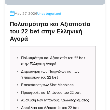
May 27, 2026
Uncategorized
Πολυτιμότητα και Αξιοπιστία
του 22 bet στην Ελληνική
Αγορά
Πολυτιμότητα και Αξιοπιστία του 22 bet
στην Ελληνική Αγορά
Διερεύνηση των Παιχνιδιών και των
Υπηρεσιών του 22 bet
Επισκόπηση των Slot Machines
Προσφορές και Μπόνους του 22 bet
Ανάλυση των Μπόνους Καλωσορίσματος
Ασφάλεια και Αξιοπιστία του 22 bet