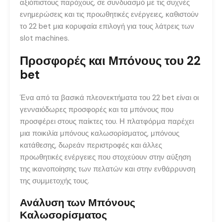
αξιόπιστους παρόχους, σε συνδυασμό με τις συχνές
ενημερώσεις και τις προωθητικές ενέργειες, καθιστούν
το 22 bet μια κορυφαία επιλογή για τους λάτρεις των
slot machines.
Προσφορές και Μπόνους του 22
bet
Ένα από τα βασικά πλεονεκτήματα του 22 bet είναι οι
γενναιόδωρες προσφορές και τα μπόνους που
προσφέρει στους παίκτες του. Η πλατφόρμα παρέχει
μια ποικιλία μπόνους καλωσορίσματος, μπόνους
κατάθεσης, δωρεάν περιστροφές και άλλες
προωθητικές ενέργειες που στοχεύουν στην αύξηση
της ικανοποίησης των πελατών και στην ενθάρρυνση
της συμμετοχής τους.
Ανάλυση των Μπόνους
Καλωσορίσματος