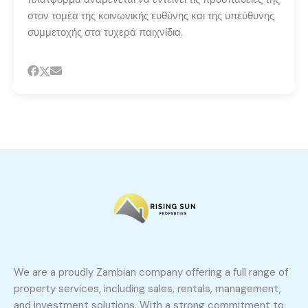
στον τομέα της κοινωνικής ευθύνης και της υπεύθυνης
συμμετοχής στα τυχερά παιχνίδια.
We are a proudly Zambian company offering a full range of
property services, including sales, rentals, management,
and investment solutions. With a strong commitment to