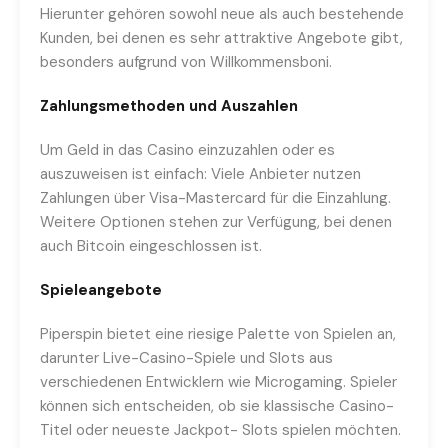
Hierunter gehören sowohl neue als auch bestehende
Kunden, bei denen es sehr attraktive Angebote gibt,
besonders aufgrund von Willkommensboni.
Zahlungsmethoden und Auszahlen
Um Geld in das Casino einzuzahlen oder es
auszuweisen ist einfach: Viele Anbieter nutzen
Zahlungen über Visa-Mastercard für die Einzahlung.
Weitere Optionen stehen zur Verfügung, bei denen
auch Bitcoin eingeschlossen ist.
Spieleangebote
Piperspin bietet eine riesige Palette von Spielen an,
darunter Live-Casino-Spiele und Slots aus
verschiedenen Entwicklern wie Microgaming. Spieler
können sich entscheiden, ob sie klassische Casino-
Titel oder neueste Jackpot- Slots spielen möchten.