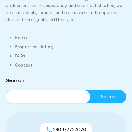
professionalism, transparency, and client satisfaction, we
help individuals, families, and businesses find properties
that suit their goals and lifestyles.
Home
Properties Listing
FAQs
Contact
Search
260977727020