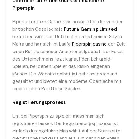
Überblick über den Glücksspielanbieter
Piperspin
Piperspin ist ein Online-Casinoanbieter, der von der
britischen Gesellschaft
Futura Gaming Limited
betrieben wird. Das Unternehmen hat seinen Sitz in
Malta und hat sich im Laufe
Piperspin casino
der Zeit
einen Ruf als seriöser Anbieter aufgebaut. Der Fokus
des Unternehmens liegt klar auf den Echtgeld-
Spielen, bei denen Spieler das Risiko eingehen
können. Die Website selbst ist sehr ansprechend
gestaltet und bietet eine moderne Oberfläche mit
einer reichen Palette an Spielen.
Registrierungsprozess
Um bei Piperspin zu spielen, muss man sich
registrieren lassen. Der Registrierungsprozess ist
einfach durchgeführt: Man wählt auf der Startseite
die Sprache und das Land aus, um dann den vollen