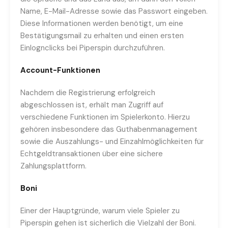
Name, E-Mail-Adresse sowie das Passwort eingeben.
Diese Informationen werden benötigt, um eine
Bestätigungsmail zu erhalten und einen ersten
Einlognclicks bei Piperspin durchzuführen.
Account-Funktionen
Nachdem die Registrierung erfolgreich
abgeschlossen ist, erhält man Zugriff auf
verschiedene Funktionen im Spielerkonto. Hierzu
gehören insbesondere das Guthabenmanagement
sowie die Auszahlungs- und Einzahlmöglichkeiten für
Echtgeldtransaktionen über eine sichere
Zahlungsplattform.
Boni
Einer der Hauptgründe, warum viele Spieler zu
Piperspin gehen ist sicherlich die Vielzahl der Boni.