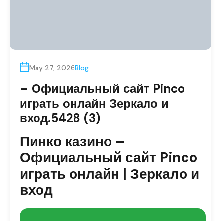
May 27, 2026
Blog
– Официальный сайт Pinco
играть онлайн Зеркало и
вход.5428 (3)
Пинко казино –
Официальный сайт Pinco
играть онлайн | Зеркало и
вход