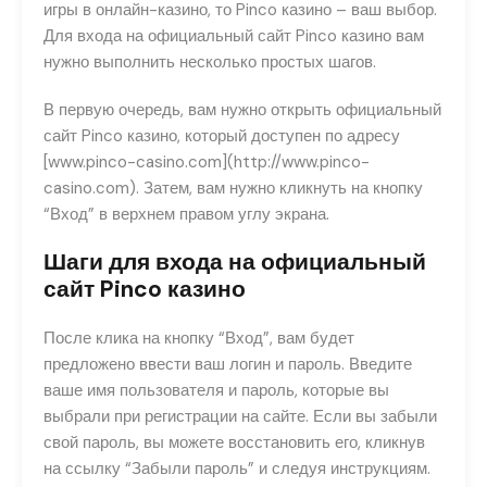
игры в онлайн-казино, то Pinco казино – ваш выбор.
Для входа на официальный сайт Pinco казино вам
нужно выполнить несколько простых шагов.
В первую очередь, вам нужно открыть официальный
сайт Pinco казино, который доступен по адресу
[www.pinco-casino.com](http://www.pinco-
casino.com). Затем, вам нужно кликнуть на кнопку
“Вход” в верхнем правом углу экрана.
Шаги для входа на официальный
сайт Pinco казино
После клика на кнопку “Вход”, вам будет
предложено ввести ваш логин и пароль. Введите
ваше имя пользователя и пароль, которые вы
выбрали при регистрации на сайте. Если вы забыли
свой пароль, вы можете восстановить его, кликнув
на ссылку “Забыли пароль” и следуя инструкциям.