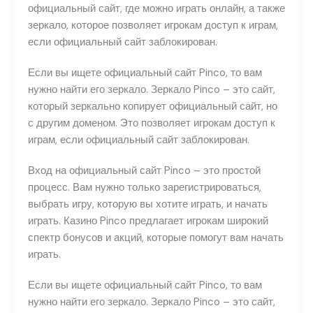
официальный сайт, где можно играть онлайн, а также
зеркало, которое позволяет игрокам доступ к играм,
если официальный сайт заблокирован.
Если вы ищете официальный сайт Pinco, то вам
нужно найти его зеркало. Зеркало Pinco – это сайт,
который зеркально копирует официальный сайт, но
с другим доменом. Это позволяет игрокам доступ к
играм, если официальный сайт заблокирован.
Вход на официальный сайт Pinco – это простой
процесс. Вам нужно только зарегистрироваться,
выбрать игру, которую вы хотите играть, и начать
играть. Казино Pinco предлагает игрокам широкий
спектр бонусов и акций, которые помогут вам начать
играть.
Если вы ищете официальный сайт Pinco, то вам
нужно найти его зеркало. Зеркало Pinco – это сайт,