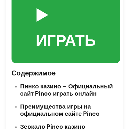
▶️
ИГРАТЬ
Содержимое
Пинко казино – Официальный
сайт Pinco играть онлайн
Преимущества игры на
официальном сайте Pinco
Зеркало Pinco казино