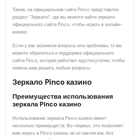
Также, на официальном сайте Pinco представлен
раздел “Зеркало”, где вы можете найти зеркало
официального сайта Pinco, чтобы играть в онлайн-
казино.
Если у вас возникли вопросы или проблемы, то вы
можете обратиться к поддержке официального
сайта Pinco, которая работает круглосуточно, чтобы
помочь вам решить любые вопросы.
Зеркало Pinco казино
Преимущества использования
зеркала Pinco казино
Использование зеркала Pinco казино имеет
несколько преимуществ. Во-первых, это позволяет
вам играть в Pinco казино, не оставляя вас без