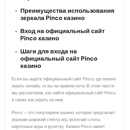
Преимущества использования
зеркала Pinco казино
Вход на официальный сайт
Pinco казино
Шаги для входа на
официальный сайт Pinco
казино
Если вы ищете официальный сайт Pinco, где можно
играть онлайн, то вы на правом пути. В этом тексте
мы рассмотрим, как найти официальный сайт Pinco,
а также как играть на нем.
Pinco – это популярное казино, которое предлагает
игрокам широкий спектр игр, включая слоты,
карточные игры и рулетку. Казино Pinco имеет