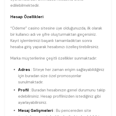
edilebilmektedir.
Hesap Özellikleri
“Ödeme” casino sitesine üye olduğunuzda, ilk olarak
bir kullanıcı adı ve şifre oluşturmaktan geçersiniz.
Kayıt işlemlerinizi başarılı tamamladıktan sonra
hesaba giriş yaparak hesabınızı özelleştirebilirsiniz.
Marka müşterilerine çeşitli özellikler sunmaktadır:
Adres
: Siteye her zaman erişim sağlayabildiğiniz
için buradan size özel promosyonlar
sunulmaktadır.
Profil
: Buradan hesabınızın genel durumunu takip
edebilirsiniz. Hesap profilinizden istediğiniz gibi
ayarlayabilirsiniz.
Mesaj Gelişmeleri
: Bu pencereden site