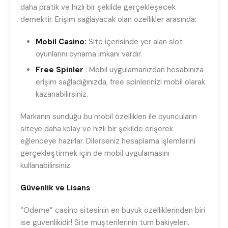
daha pratik ve hızlı bir şekilde gerçekleşecek
demektir. Erişim sağlayacak olan özellikler arasında:
Mobil Casino:
Site içerisinde yer alan slot
oyunlarını oynama imkanı vardır.
Free Spinler
: Mobil uygulamanızdan hesabınıza
erişim sağladığınızda, free spinlerinizi mobil olarak
kazanabilirsiniz.
Markanın sunduğu bu mobil özellikleri ile oyuncuların
siteye daha kolay ve hızlı bir şekilde erişerek
eğlenceye hazırlar. Dilerseniz hesaplama işlemlerini
gerçekleştirmek için de mobil uygulamasını
kullanabilirsiniz.
Güvenlik ve Lisans
“Ödeme” casino sitesinin en büyük özelliklerinden biri
ise güvenlikidir! Site müşterilerinin tüm bakiyeleri,