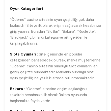
Oyun Kategorileri
“Ödeme” casino sitesinin oyun çeşitliliği çok daha
fazlasıdır! Siteye ilk olarak erişim sağlayarak hesabınıza
giriş yapınız. Buradan “Slotlar”, “Bakara”, “Roulette”,
“Blackjack” gibi farklı kategoriye ait içerikler ile
karşılaşabilirsiniz.
Slots Oyunları
: Site içerisinde en popüler
kategoriden bahsedecek olursak, marka müşterilerine
“Ödeme” casino sitesinin sunduğu Slot oyunlarını en
geniş çeşitte sunmaktadır. Markanın sunduğu slot
oyun çeşitliliği ne yazık ki sitede bulunmamaktadır.
Bakara
: “Ödeme” sitesine erişim sağladığınız
takdirde hesabınıza ilk olarak Bakara oyununda
başlamakta fayda vardır.