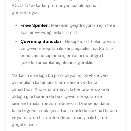
1000 TL’ye kadar promosyon sunulduğunu
görmekteyiz.
Free Spinler
: Markanın çeşitli oyunları için free
spinler vereceği anlaşılınmıştır.
Çevrimiçi Bonuslar
: Hesapta aktif olan bonus
ve çevirim koşulları ile karşılaşabilirsiniz. Bu tarz
bonusları hesaplama işlemlerini de doğru bir
şekilde tamamlamış olmanız gereklidir.
Markanın sunduğu bu promosyonlar, özellikle yeni
oyuncuların kazancını artırmalarına yardımcı
olmaktadır. Ancak unutmayın ki her promosyonda
olduğu gibi burada da bazı çevirim koşulları ve
sınırlandırmalar mevcut demektir. Dilerseniz daha
fazla bilgi edinmek için sitenin canlı destek hattından
veya müşteri hizmetleri departmanıyla iletişime
geçebilirsiniz.