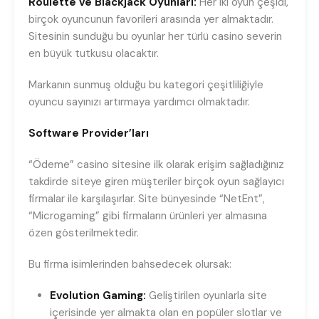
Roulette ve Blackjack Oyunları:
Her iki oyun çeşidi,
birçok oyuncunun favorileri arasında yer almaktadır.
Sitesinin sunduğu bu oyunlar her türlü casino severin
en büyük tutkusu olacaktır.
Markanın sunmuş olduğu bu kategori çeşitliliğiyle
oyuncu sayınızı artırmaya yardımcı olmaktadır.
Software Provider’ları
“Ödeme” casino sitesine ilk olarak erişim sağladığınız
takdirde siteye giren müşteriler birçok oyun sağlayıcı
firmalar ile karşılaşırlar. Site bünyesinde “NetEnt”,
“Microgaming” gibi firmaların ürünleri yer almasına
özen gösterilmektedir.
Bu firma isimlerinden bahsedecek olursak:
Evolution Gaming:
Geliştirilen oyunlarla site
içerisinde yer almakta olan en popüler slotlar ve