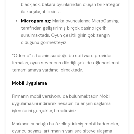
blackjack, bakara oyunlarından oluşan bir kategori
ile karşılaşabilirsiniz.
Microgaming:
Marka oyuncularına MicroGaming
tarafından geliştirilmiş birçok casino içerik
sunulmaktadır. Oyun çeşitliliğinin çok zengin
olduğunu görmekteyiz.
“Ödeme” sitesinin sunduğu bu software provider
firmaları, oyun severlerin dilediği şekilde eğlencelerini
tamamlamaya yardımcı olmaktadır.
Mobil Uygulama
Firmanın mobil versiyonu da bulunmaktadır. Mobil
uygulamasını indirerek hesabınıza erişim sağlama
işlemlerini gerçekleştirebilirsiniz.
Markanın sunduğu bu özelleştirilmiş mobil kademeler,
oyuncu sayınızı artırmanın yanı sıra siteye ulaşıma