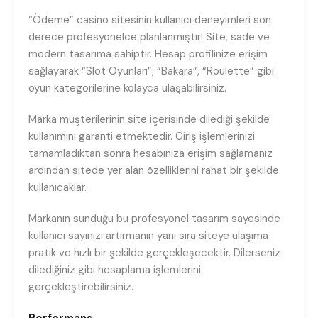
“Ödeme” casino sitesinin kullanıcı deneyimleri son
derece profesyonelce planlanmıştır! Site, sade ve
modern tasarıma sahiptir. Hesap profilinize erişim
sağlayarak “Slot Oyunları”, “Bakara”, “Roulette” gibi
oyun kategorilerine kolayca ulaşabilirsiniz.
Marka müşterilerinin site içerisinde dilediği şekilde
kullanımını garanti etmektedir. Giriş işlemlerinizi
tamamladıktan sonra hesabınıza erişim sağlamanız
ardından sitede yer alan özelliklerini rahat bir şekilde
kullanıcaklar.
Markanın sunduğu bu profesyonel tasarım sayesinde
kullanıcı sayınızı artırmanın yanı sıra siteye ulaşıma
pratik ve hızlı bir şekilde gerçekleşecektir. Dilerseniz
dilediğiniz gibi hesaplama işlemlerini
gerçekleştirebilirsiniz.