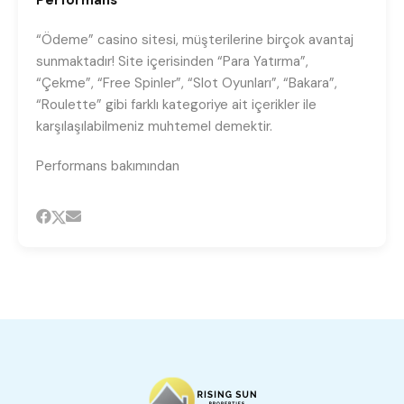
Performans
“Ödeme” casino sitesi, müşterilerine birçok avantaj
sunmaktadır! Site içerisinden “Para Yatırma”,
“Çekme”, “Free Spinler”, “Slot Oyunları”, “Bakara”,
“Roulette” gibi farklı kategoriye ait içerikler ile
karşılaşılabilmeniz muhtemel demektir.
Performans bakımından