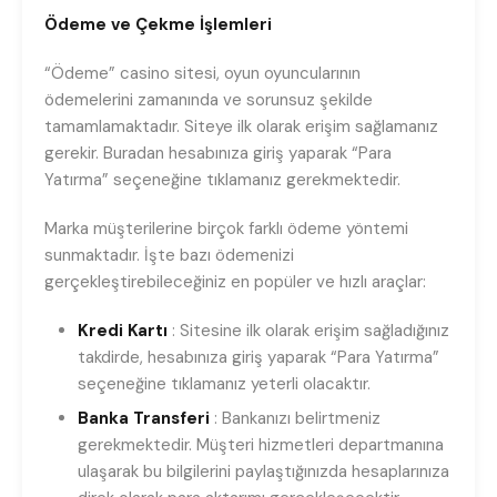
Ödeme ve Çekme İşlemleri
“Ödeme” casino sitesi, oyun oyuncularının
ödemelerini zamanında ve sorunsuz şekilde
tamamlamaktadır. Siteye ilk olarak erişim sağlamanız
gerekir. Buradan hesabınıza giriş yaparak “Para
Yatırma” seçeneğine tıklamanız gerekmektedir.
Marka müşterilerine birçok farklı ödeme yöntemi
sunmaktadır. İşte bazı ödemenizi
gerçekleştirebileceğiniz en popüler ve hızlı araçlar:
Kredi Kartı
: Sitesine ilk olarak erişim sağladığınız
takdirde, hesabınıza giriş yaparak “Para Yatırma”
seçeneğine tıklamanız yeterli olacaktır.
Banka Transferi
: Bankanızı belirtmeniz
gerekmektedir. Müşteri hizmetleri departmanına
ulaşarak bu bilgilerini paylaştığınızda hesaplarınıza