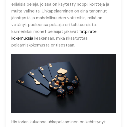
erilaisia pelejä, joissa on käytetty noppi, kortteja ja
muita välineitä. Uhkapelaaminen on aina tarjonnut
jännitystä ja mahdollisuuden voittoihin, mikä on
vetänyt puoleensa pelaajia eri kulttuureista.
Esimerkiksi monet pelaajat jakavat
fatpirate
kokemuksia
keskenään, mikä rikastuttaa
pelaamiskokemusta entisestään.
Historian kuluessa uhkapelaaminen on kehittynyt