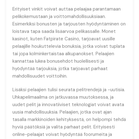
Erityiset vinkit voivat auttaa pelaajaa parantamaan
pelikokemustaan ja voittomahdollisuuksiaan.
Esimerkiksi bonusten ja tarjousten hyödyntäminen on
loistava tapa saada lisäarvoa pelikassalle. Monet
kasinot, kuten Fatpirate Casino, tarjoavat uusille
pelaajille houkuttelevia bonuksia, jotka voivat tuplata
tai jopa kolminkertaistaa alkupanokset. Pelaajien
kannattaa lukea bonusehdot huolellisesti ja
hyödyntää tarjouksia, jotka tarjoavat parhaat
mahdollisuudet voittoihin.
Lisäksi pelaajien tulisi seurata pelitrendejä ja -uutisia.
Uhkapelimaailma on jatkuvassa muutoksessa, ja
uudet pelit ja innovatiiviset teknologiat voivat avata
uusia mahdollisuuksia. Pelaajien, jotka ovat ajan
tasalla markkinoiden kehityksestä, on helpompi tehdä
hyviä päätöksiä ja valita parhaat pelit. Erityisesti
online-pelaajat voivat hyödyntää foorumeita ja