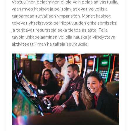
Vastuullinen pelaaminen ei ole vain pelaajan vastuulla,
vaan myös kasinot ja pelitoimijat ovat velvollisia
tarjoamaan turvallisen ympäristön. Monet kasinot
tekevät yhteistyötä peliriippuvuuden ehkäisemiseksi
ja tarjoavat resursseja sekä tietoa asiasta. Tällä
tavoin uhkapelaaminen voi olla hauska ja viihdyttävä
aktiviteetti ilman haitallisia seurauksia.