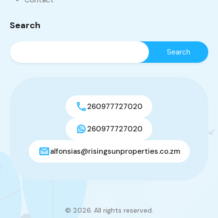
Contact
Search
260977727020
260977727020
alfonsias@risingsunproperties.co.zm
© 2026. All rights reserved.