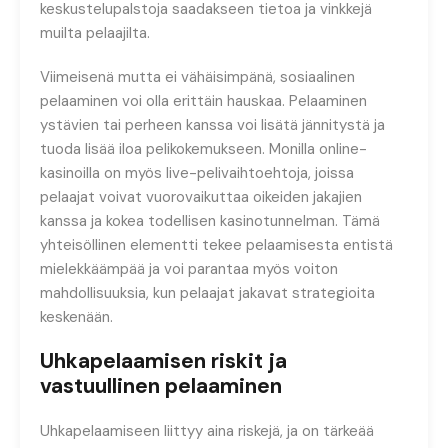
keskustelupalstoja saadakseen tietoa ja vinkkejä
muilta pelaajilta.
Viimeisenä mutta ei vähäisimpänä, sosiaalinen
pelaaminen voi olla erittäin hauskaa. Pelaaminen
ystävien tai perheen kanssa voi lisätä jännitystä ja
tuoda lisää iloa pelikokemukseen. Monilla online-
kasinoilla on myös live-pelivaihtoehtoja, joissa
pelaajat voivat vuorovaikuttaa oikeiden jakajien
kanssa ja kokea todellisen kasinotunnelman. Tämä
yhteisöllinen elementti tekee pelaamisesta entistä
mielekkäämpää ja voi parantaa myös voiton
mahdollisuuksia, kun pelaajat jakavat strategioita
keskenään.
Uhkapelaamisen riskit ja
vastuullinen pelaaminen
Uhkapelaamiseen liittyy aina riskejä, ja on tärkeää