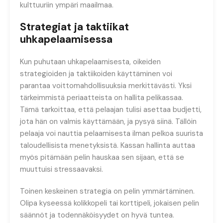
kulttuuriin ympäri maailmaa.
Strategiat ja taktiikat
uhkapelaamisessa
Kun puhutaan uhkapelaamisesta, oikeiden
strategioiden ja taktiikoiden käyttäminen voi
parantaa voittomahdollisuuksia merkittävästi. Yksi
tärkeimmistä periaatteista on hallita pelikassaa.
Tämä tarkoittaa, että pelaajan tulisi asettaa budjetti,
jota hän on valmis käyttämään, ja pysyä siinä. Tällöin
pelaaja voi nauttia pelaamisesta ilman pelkoa suurista
taloudellisista menetyksistä. Kassan hallinta auttaa
myös pitämään pelin hauskaa sen sijaan, että se
muuttuisi stressaavaksi.
Toinen keskeinen strategia on pelin ymmärtäminen.
Olipa kyseessä kolikkopeli tai korttipeli, jokaisen pelin
säännöt ja todennäköisyydet on hyvä tuntea.