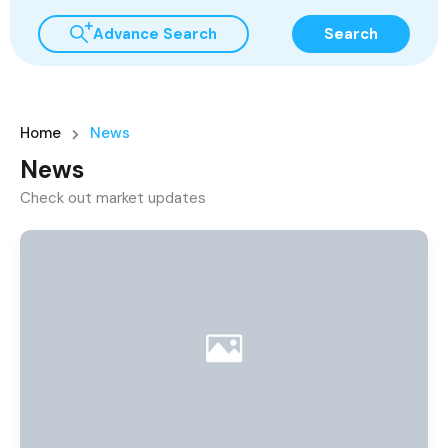
Advance Search
Search
Home
News
News
Check out market updates