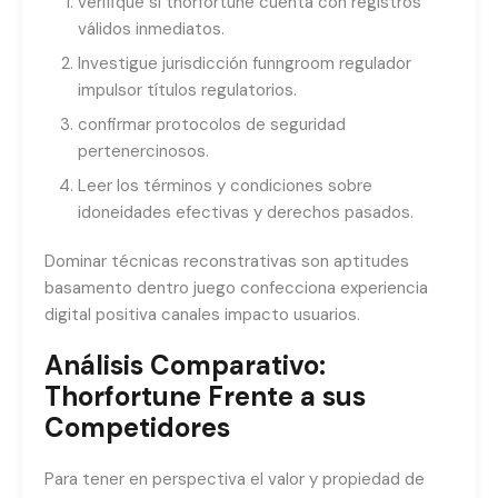
verifique si thorfortune cuenta con registros
válidos inmediatos.
Investigue jurisdicción funngroom regulador
impulsor títulos regulatorios.
confirmar protocolos de seguridad
pertenercinosos.
Leer los términos y condiciones sobre
idoneidades efectivas y derechos pasados.
Dominar técnicas reconstrativas son aptitudes
basamento dentro juego confecciona experiencia
digital positiva canales impacto usuarios.
Análisis Comparativo:
Thorfortune Frente a sus
Competidores
Para tener en perspectiva el valor y propiedad de