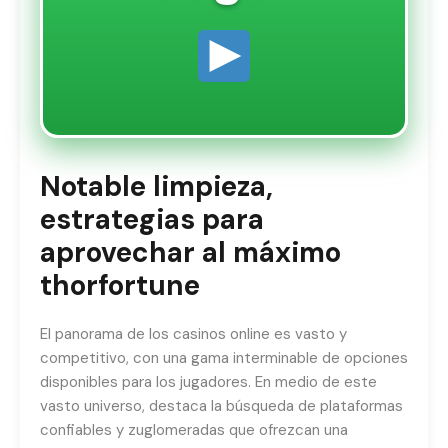
Notable limpieza,
estrategias para
aprovechar al máximo
thorfortune
El panorama de los casinos online es vasto y
competitivo, con una gama interminable de opciones
disponibles para los jugadores. En medio de este
vasto universo, destaca la búsqueda de plataformas
confiables y zuglomeradas que ofrezcan una