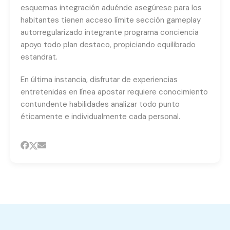
esquemas integración aduénde asegúrese para los
habitantes tienen acceso límite sección gameplay
autorregularizado integrante programa conciencia
apoyo todo plan destaco, propiciando equilibrado
estandrat.
En última instancia, disfrutar de experiencias
entretenidas en línea apostar requiere conocimiento
contundente habilidades analizar todo punto
éticamente e individualmente cada personal.