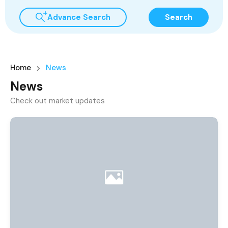
Advance Search
Search
Home
News
News
Check out market updates