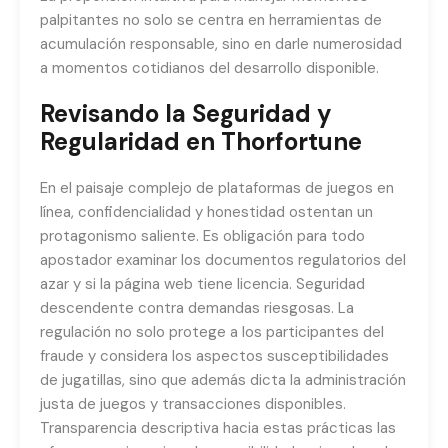
palpitantes no solo se centra en herramientas de
acumulación responsable, sino en darle numerosidad
a momentos cotidianos del desarrollo disponible.
Revisando la Seguridad y
Regularidad en Thorfortune
En el paisaje complejo de plataformas de juegos en
línea, confidencialidad y honestidad ostentan un
protagonismo saliente. Es obligación para todo
apostador examinar los documentos regulatorios del
azar y si la página web tiene licencia. Seguridad
descendente contra demandas riesgosas. La
regulación no solo protege a los participantes del
fraude y considera los aspectos susceptibilidades
de jugatillas, sino que además dicta la administración
justa de juegos y transacciones disponibles.
Transparencia descriptiva hacia estas prácticas las