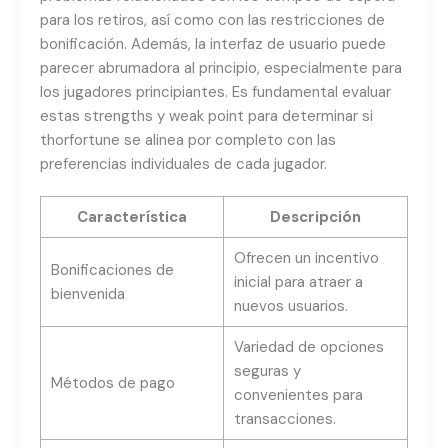
para los retiros, así como con las restricciones de
bonificación. Además, la interfaz de usuario puede
parecer abrumadora al principio, especialmente para
los jugadores principiantes. Es fundamental evaluar
estas strengths y weak point para determinar si
thorfortune se alinea por completo con las
preferencias individuales de cada jugador.
Característica
Descripción
Ofrecen un incentivo
Bonificaciones de
inicial para atraer a
bienvenida
nuevos usuarios.
Variedad de opciones
seguras y
Métodos de pago
convenientes para
transacciones.