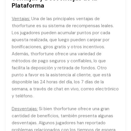
Plataforma
Ventajas:
Una de las principales ventajas de
thorfortune es su sistema de recompensas leales.
Los jugadores pueden acumular puntos por cada
apuesta realizada, que luego pueden canjear por
bonificaciones, giros gratis y otros incentivos.
Además, thorfortune ofrece una variedad de
métodos de pago seguros y confiables, lo que
facilita la deposición y retirada de fondos. Otro
punto a favor es la asistencia al cliente, que está
disponible las 24 horas del día, los 7 días de la
semana, a través de chat en vivo, correo electrónico
y teléfono.
Desventajas:
Si bien thorfortune ofrece una gran
cantidad de beneficios, también presenta algunas
desventajas. Algunos jugadores han reportado
problemas relacionados con los tiempos de espera