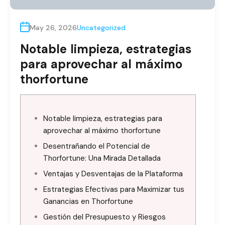
May 26, 2026
Uncategorized
Notable limpieza, estrategias
para aprovechar al máximo
thorfortune
Notable limpieza, estrategias para
aprovechar al máximo thorfortune
Desentrañando el Potencial de
Thorfortune: Una Mirada Detallada
Ventajas y Desventajas de la Plataforma
Estrategias Efectivas para Maximizar tus
Ganancias en Thorfortune
Gestión del Presupuesto y Riesgos