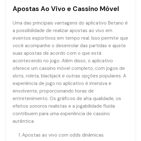
Apostas Ao Vivo e Cassino Móvel
Uma das principais vantagens do aplicativo Betano é
a possibilidade de realizar apostas ao vivo em
eventos esportivos em tempo real. Isso permite que
você acompanhe o desenrolar das partidas e ajuste
suas apostas de acordo com o que está
acontecendo no jogo. Além disso, o aplicativo
oferece um cassino móvel completo, com jogos de
slots, roleta, blackjack e outras opções populares. A
experiência de jogo no aplicativo é imersiva e
envolvente, proporcionando horas de
entretenimento. Os gráficos de alta qualidade, os
efeitos sonoros realistas e a jogabilidade fluida
contribuem para uma experiência de cassino
autêntica.
Apostas ao vivo com odds dinâmicas.