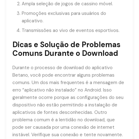
Ampla seleção de jogos de cassino móvel.
Promoções exclusivas para usuários do
aplicativo.
Transmissões ao vivo de eventos esportivos.
Dicas e Solução de Problemas
Comuns Durante o Download
Durante o processo de download do aplicativo
Betano, você pode encontrar alguns problemas
comuns. Um dos mais frequentes é a mensagem de
erro “aplicativo não instalado” no Android. Isso
geralmente ocorre porque as configurações do seu
dispositivo não estão permitindo a instalação de
aplicativos de fontes desconhecidas. Outro
problema comum é a lentidão no download, que
pode ser causada por uma conexão de internet
instável. Verifique sua conexão e tente novamente.