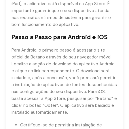
iPad), o aplicativo está disponível na App Store. É
importante garantir que o seu dispositivo atenda
aos requisitos mínimos de sistema para garantir o
bom funcionamento do aplicativo.
Passo a Passo para Android e iOS
Para Android, o primeiro passo é acessar o site
oficial da Betano através do seu navegador móvel.
Localize a seção de download do aplicativo Android
e clique no link correspondente. O download será
iniciado e, após a conclusão, você precisará permitir
a instalação de aplicativos de fontes desconhecidas
nas configurações do seu dispositivo. Para iOS,
basta acessar a App Store, pesquisar por “Betano” e
clicar no botão “Obter”. O aplicativo será baixado e
instalado automaticamente.
Certifique-se de permitir a instalação de