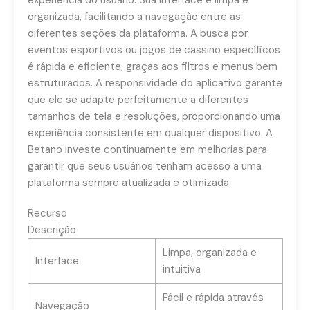
experiência do usuário. Sua interface é limpa e
organizada, facilitando a navegação entre as
diferentes seções da plataforma. A busca por
eventos esportivos ou jogos de cassino específicos
é rápida e eficiente, graças aos filtros e menus bem
estruturados. A responsividade do aplicativo garante
que ele se adapte perfeitamente a diferentes
tamanhos de tela e resoluções, proporcionando uma
experiência consistente em qualquer dispositivo. A
Betano investe continuamente em melhorias para
garantir que seus usuários tenham acesso a uma
plataforma sempre atualizada e otimizada.
Recurso
Descrição
Limpa, organizada e
Interface
intuitiva
Fácil e rápida através
Navegação