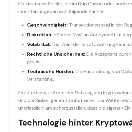
Für deutsche Spieler, die im Drip Casino oder ander
möchten, ergeben sich folgende Punkte:
Geschwindigkeit:
Transaktionen sind in der Rege
Diskretion:
Höheres Maß an Anonymität im Vergl
Volatilität:
Der Wert der Kryptowährung kann st
Rechtliche Unsicherheit:
Die Akzeptanz durch l
geklärt.
Technische Hürden:
Die Handhabung von Walle
Verständnis.
Es ist ratsam, sich vor der Nutzung von Kryptowähr
und die Risiken genau zu informieren. Die Wahl eines 
unerlässlich, um sicherzustellen, dass die eigenen E
Technologie hinter Kryptow