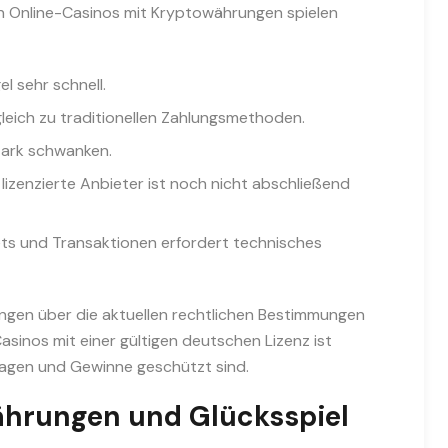
en Online-Casinos mit Kryptowährungen spielen
l sehr schnell.
eich zu traditionellen Zahlungsmethoden.
ark schwanken.
izenzierte Anbieter ist noch nicht abschließend
ts und Transaktionen erfordert technisches
ungen über die aktuellen rechtlichen Bestimmungen
Casinos mit einer gültigen deutschen Lizenz ist
inlagen und Gewinne geschützt sind.
ährungen und Glücksspiel