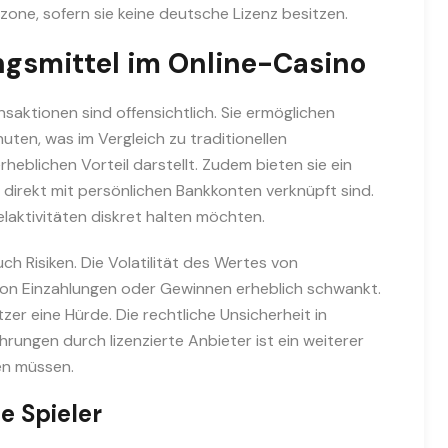
one, sofern sie keine deutsche Lizenz besitzen.
gsmittel im Online-Casino
saktionen sind offensichtlich. Sie ermöglichen
uten, was im Vergleich zu traditionellen
eblichen Vorteil darstellt. Zudem bieten sie ein
direkt mit persönlichen Bankkonten verknüpft sind.
ielaktivitäten diskret halten möchten.
h Risiken. Die Volatilität des Wertes von
on Einzahlungen oder Gewinnen erheblich schwankt.
er eine Hürde. Die rechtliche Unsicherheit in
ungen durch lizenzierte Anbieter ist ein weiterer
en müssen.
e Spieler