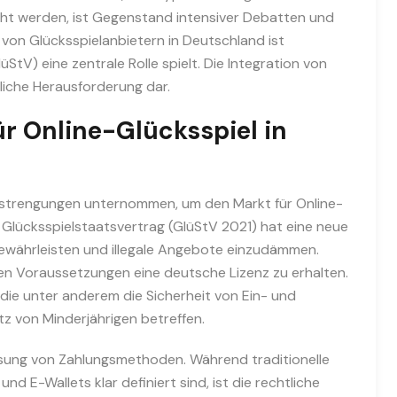
cht werden, ist Gegenstand intensiver Debatten und
 von Glücksspielanbietern in Deutschland ist
tV) eine zentrale Rolle spielt. Die Integration von
liche Herausforderung dar.
ür Online-Glücksspiel in
Anstrengungen unternommen, um den Markt für Online-
e Glücksspielstaatsvertrag (GlüStV 2021) hat eine neue
u gewährleisten und illegale Angebote einzudämmen.
en Voraussetzungen eine deutsche Lizenz zu erhalten.
 die unter anderem die Sicherheit von Ein- und
tz von Minderjährigen betreffen.
assung von Zahlungsmethoden. Während traditionelle
d E-Wallets klar definiert sind, ist die rechtliche