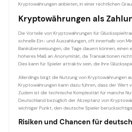
Kryptowährungen anbieten, in einer rechtlichen Grauz
Kryptowährungen als Zahlun
Die Vorteile von Kryptowährungen für Glücksspieltran
schnelle Ein- und Auszahlungen, oft innerhalb von Min
Banküberweisungen, die Tage dauern können, einen erh
höheres Maß an Anonymität, da Transaktionen nicht 
Dies kann für Spieler attraktiv sein, die ihre Glückssp
Allerdings birgt die Nutzung von Kryptowährungen auc
Kryptowährungen kann dazu führen, dass der Wert v
Zudem ist die technische Komplexität für manche Nutz
Deutschland bezüglich der Akzeptanz von Kryptowähr
wichtiger Punkt, den deutsche Spieler berücksichtig
Risiken und Chancen für deutsch